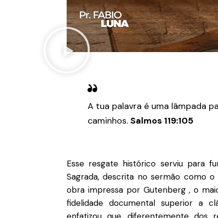
A tua palavra é uma lâmpada pa
caminhos.
Salmos 119:105
Esse resgate histórico serviu para f
Sagrada, descrita no sermão como o l
obra impressa por Gutenberg
, o ma
fidelidade documental superior a clá
enfatizou que, diferentemente dos 