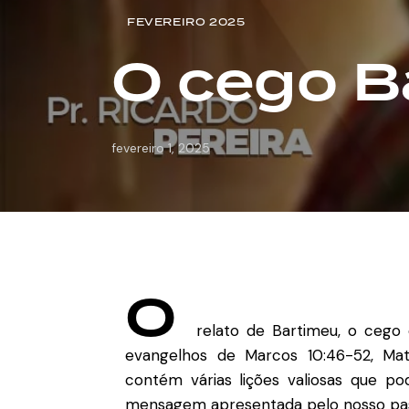
FEVEREIRO 2025
O cego B
fevereiro 1, 2025
O
relato de Bartimeu, o cego q
evangelhos de Marcos 10:46-52, Mat
contém várias lições valiosas que pod
mensagem apresentada pelo nosso pa