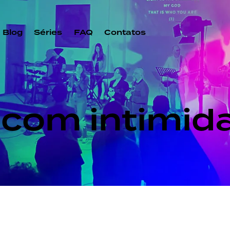
Blog
Séries
FAQ
Contatos
 com intimid